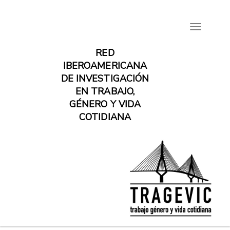
Pasar
Toggle
al
navigatio
contenido
RED
principal
IBEROAMERICANA
DE INVESTIGACIÓN
EN TRABAJO,
GÉNERO Y VIDA
COTIDIANA