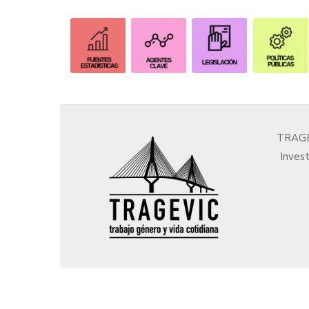
​
​
TRAGEV
Invest