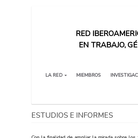
Pasar
al
contenido
RED IBEROAMERI
principal
EN TRABAJO, GÉ
LA RED
MIEMBROS
INVESTIGAC
ESTUDIOS E INFORMES
Con la finalidad de ampliar la mirada sobre l