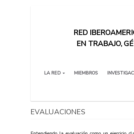
Pasar
al
contenido
RED IBEROAMERI
principal
EN TRABAJO, GÉ
LA RED
MIEMBROS
INVESTIGAC
EVALUACIONES
Entendiendo la evaluación como un ejercicio cla