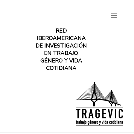
Pasar
Toggle
al
navigatio
contenido
RED
principal
IBEROAMERICANA
DE INVESTIGACIÓN
EN TRABAJO,
GÉNERO Y VIDA
COTIDIANA