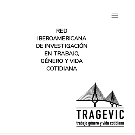
Pasar
Toggle
al
navigatio
contenido
RED
principal
IBEROAMERICANA
DE INVESTIGACIÓN
EN TRABAJO,
GÉNERO Y VIDA
COTIDIANA