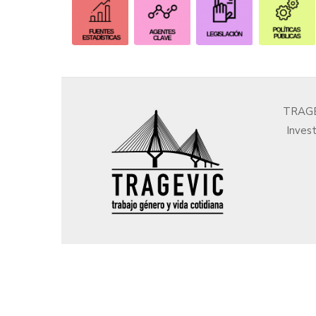
​
​
TRAGEV
Invest