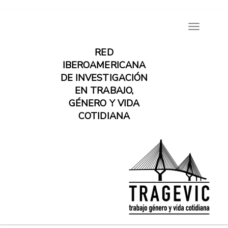
Pasar
Toggle
al
navigatio
contenido
RED
principal
IBEROAMERICANA
DE INVESTIGACIÓN
EN TRABAJO,
GÉNERO Y VIDA
COTIDIANA