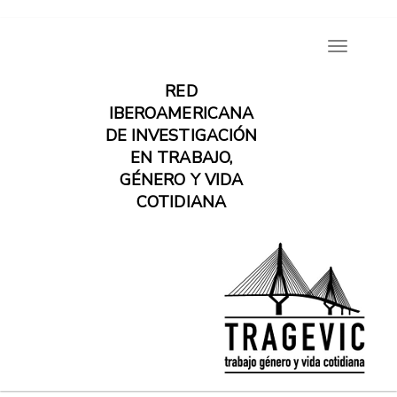
Pasar
Toggle
al
navigatio
contenido
RED
principal
IBEROAMERICANA
DE INVESTIGACIÓN
EN TRABAJO,
GÉNERO Y VIDA
COTIDIANA