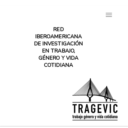
Pasar
Toggle
al
navigatio
contenido
RED
principal
IBEROAMERICANA
DE INVESTIGACIÓN
EN TRABAJO,
GÉNERO Y VIDA
COTIDIANA