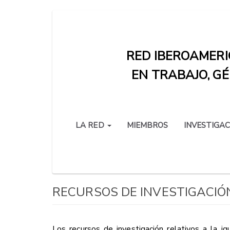
Pasar
al
contenido
RED IBEROAMERI
principal
EN TRABAJO, GÉ
LA RED
MIEMBROS
INVESTIGAC
RECURSOS DE INVESTIGACIÓ
Los recursos de investigación relativos a la 