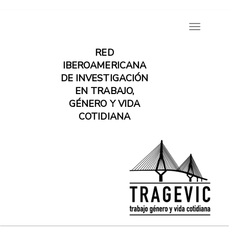
Pasar
Toggle
al
navigatio
contenido
RED
principal
IBEROAMERICANA
DE INVESTIGACIÓN
EN TRABAJO,
GÉNERO Y VIDA
COTIDIANA