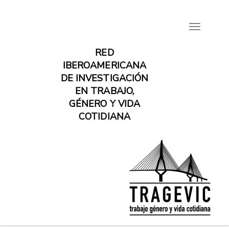
Pasar
Toggle
al
navigatio
contenido
RED
principal
IBEROAMERICANA
DE INVESTIGACIÓN
EN TRABAJO,
GÉNERO Y VIDA
COTIDIANA