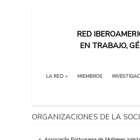
Pasar
al
contenido
RED IBEROAMERI
principal
EN TRABAJO, GÉ
LA RED
MIEMBROS
INVESTIGAC
ORGANIZACIONES DE LA SOCI
Associação Portuguesa de Mulheres Jurist