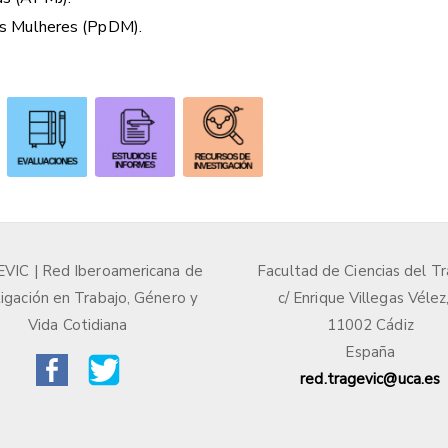
as Mulheres (PpDM).
IC | Red Iberoamericana de
Facultad de Ciencias del Tr
igación en Trabajo, Género y
c/ Enrique Villegas Vélez
Vida Cotidiana
11002 Cádiz
España
red.tragevic@uca.es