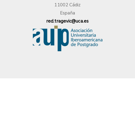
11002 Cádiz
España
red.tragevic@uca.es