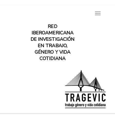
Pasar
Toggle
al
navigatio
contenido
RED
principal
IBEROAMERICANA
DE INVESTIGACIÓN
EN TRABAJO,
GÉNERO Y VIDA
COTIDIANA