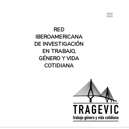
Pasar
Toggle
al
navigatio
contenido
RED
principal
IBEROAMERICANA
DE INVESTIGACIÓN
EN TRABAJO,
GÉNERO Y VIDA
COTIDIANA